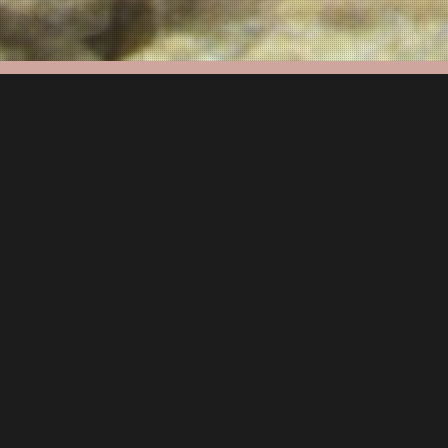
Château
Au milieu du XVe siècle, Conrad 
possessions. L’histoire d
Le site, avec des bâtiment
Château