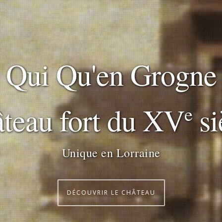
Qui Qu'en Grogne
teau fort du XV
si
e
Unique en Lorraine
DÉCOUVRIR LE CHÂTEAU