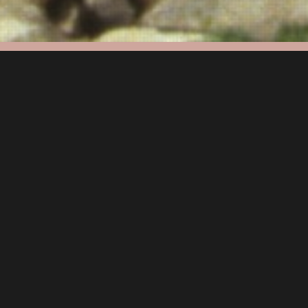
de Moyen
eresse de Moyen pour défendre ses
 les sièges sont nombreux.
nnel et unique en Lorraine.
s
Association