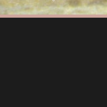
 « Qui qu’en grogne » 
Bayer de Boppard, évêque de Metz, construit la fort
u château dit « Qui qu’en grogne » est mouvementée,
s restaurés et des ruines sauvegardées, est exceptio
Visites
Chantier